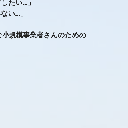
したい…」
いない…」
な小規模事業者さんのための
。